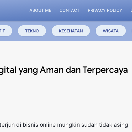
ABOUT ME
CONTACT
PRIVACY POLICY
IF
TEKNO
KESEHATAN
WISATA
igital yang Aman dan Terpercaya
erjun di bisnis online mungkin sudah tidak asing