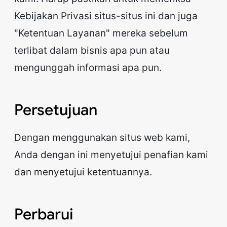
Kebijakan Privasi situs-situs ini dan juga
"Ketentuan Layanan" mereka sebelum
terlibat dalam bisnis apa pun atau
mengunggah informasi apa pun.
Persetujuan
Dengan menggunakan situs web kami,
Anda dengan ini menyetujui penafian kami
dan menyetujui ketentuannya.
Perbarui