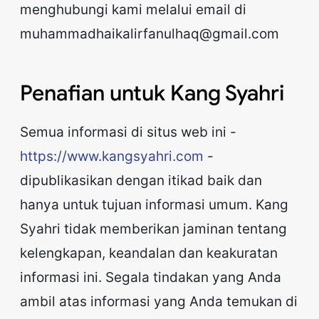
menghubungi kami melalui email di
muhammadhaikalirfanulhaq@gmail.com
Penafian untuk Kang Syahri
Semua informasi di situs web ini -
https://www.kangsyahri.com
-
dipublikasikan dengan itikad baik dan
hanya untuk tujuan informasi umum. Kang
Syahri tidak memberikan jaminan tentang
kelengkapan, keandalan dan keakuratan
informasi ini. Segala tindakan yang Anda
ambil atas informasi yang Anda temukan di