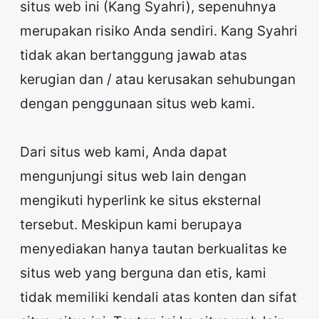
situs web ini (Kang Syahri), sepenuhnya
merupakan risiko Anda sendiri. Kang Syahri
tidak akan bertanggung jawab atas
kerugian dan / atau kerusakan sehubungan
dengan penggunaan situs web kami.
Dari situs web kami, Anda dapat
mengunjungi situs web lain dengan
mengikuti hyperlink ke situs eksternal
tersebut. Meskipun kami berupaya
menyediakan hanya tautan berkualitas ke
situs web yang berguna dan etis, kami
tidak memiliki kendali atas konten dan sifat