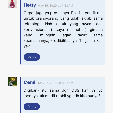
Hetty
May 16, 2020 at 4:48 AM
Cepet juga ya prosesnya. Pasti menarik nih
untuk orang-orang yang udah akrab sama
teknologi. Nah untuk yang awam dan
konvensional ( saya nih..hehei) gimana
kang, mungkin agak takut sama
keamanannya, kredibilitasnya. Terjamin kan
ya?
Reply
Cemil
May 16, 2020 at 8:05 AM
Digibank itu sama dgn DBS kan y? Jd
loannya utk modif mobil yg udh kita punya?
Reply