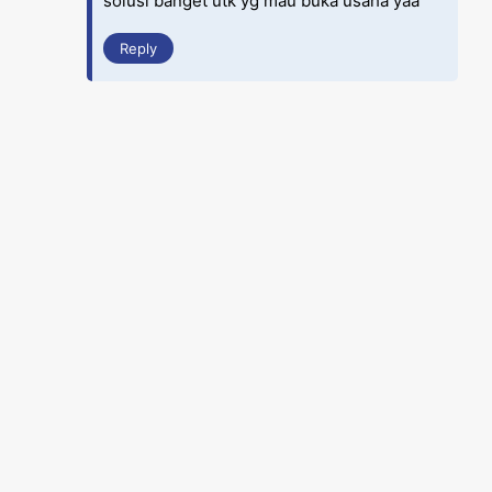
solusi banget utk yg mau buka usaha yaa
Reply