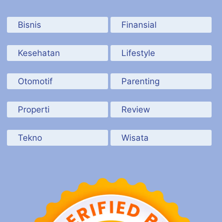
Bisnis
Finansial
Kesehatan
Lifestyle
Otomotif
Parenting
Properti
Review
Tekno
Wisata