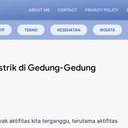
ABOUT ME
CONTACT
PRIVACY POLICY
IF
TEKNO
KESEHATAN
WISATA
istrik di Gedung-Gedung
ak aktifitas kita terganggu, terutama aktifitas