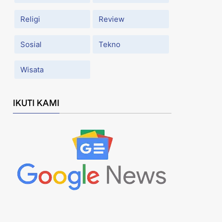
Religi
Review
Sosial
Tekno
Wisata
IKUTI KAMI