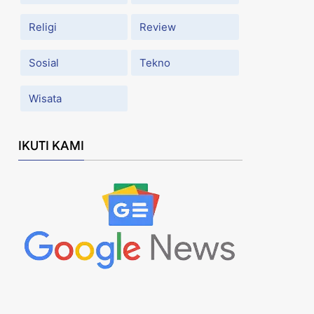
Religi
Review
Sosial
Tekno
Wisata
IKUTI KAMI