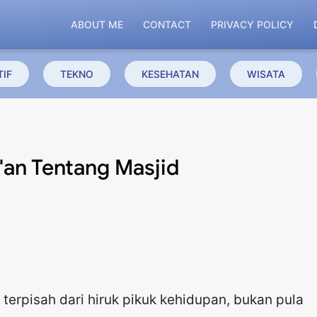
ABOUT ME
CONTACT
PRIVACY POLICY
IF
TEKNO
KESEHATAN
WISATA
'an Tentang Masjid
erpisah dari hiruk pikuk kehidupan, bukan pula